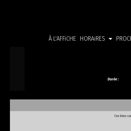
À L'AFFiCHE
HORAiRES
PROC
Durée :
Ces liens c