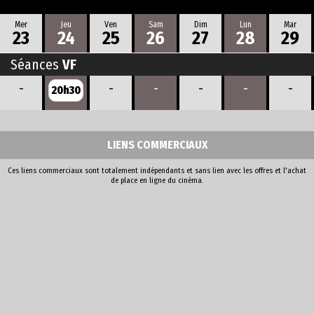
Mer
Jeu
Ven
Sam
Dim
Lun
Mar
23
24
25
26
27
28
29
Séances
VF
-
-
-
-
-
-
20h30
LIENS COMMERCIAUX
Ces liens commerciaux sont totalement indépendants et sans lien avec les offres et l'achat
de place en ligne du cinéma.