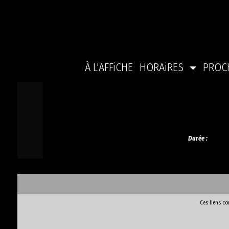
À L'AFFiCHE
HORAiRES
PROC
Durée :
Ces liens c