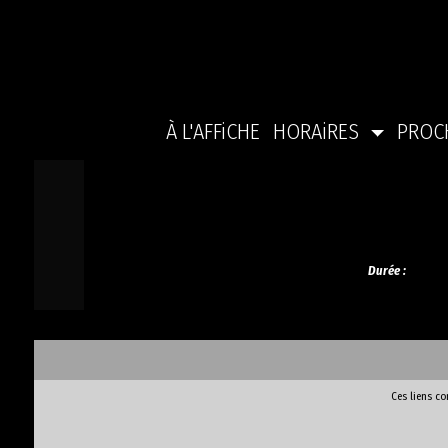
À L'AFFiCHE
HORAiRES
PROC
Durée :
Ces liens c