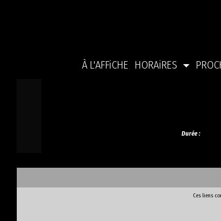
À L'AFFiCHE
HORAiRES
PROC
Durée :
Ces liens c