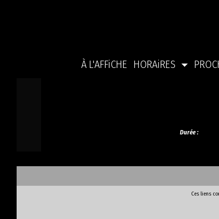
À L'AFFiCHE
HORAiRES
PROC
Durée :
Ces liens c