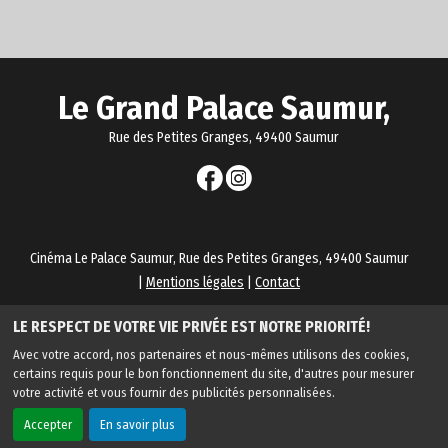
Le Grand Palace Saumur,
Rue des Petites Granges, 49400 Saumur
Cinéma Le Palace Saumur, Rue des Petites Granges, 49400 Saumur
|
Mentions légales
|
Contact
Politique de confidentialité
LE RESPECT DE VOTRE VIE PRIVÉE EST NOTRE PRIORITÉ!
Avec votre accord, nos partenaires et nous-mêmes utilisons des cookies,
certains requis pour le bon fonctionnement du site, d'autres pour mesurer
votre activité et vous fournir des publicités personnalisées.
Haut de page
Accepter
En savoir plus
Création site internet www.erakys.com