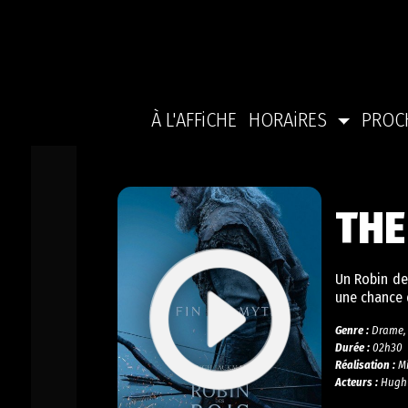
À L'AFFiCHE
HORAiRES
PROC
THE
Un Robin des
une chance 
Genre :
Drame, 
Durée :
02h30
Réalisation :
Mi
Acteurs :
Hugh J