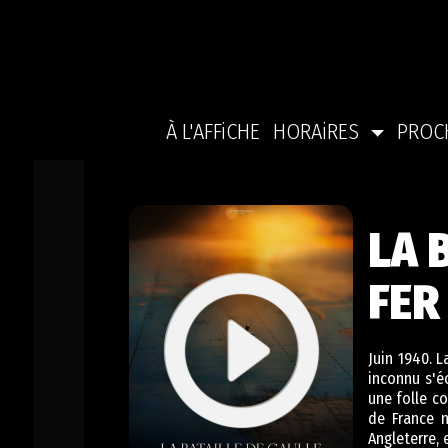
À L'AFFiCHE
HORAiRES
PROC
LA 
FER
Juin 1940. L
inconnu s'éc
une folle co
de France n
Angleterre, 