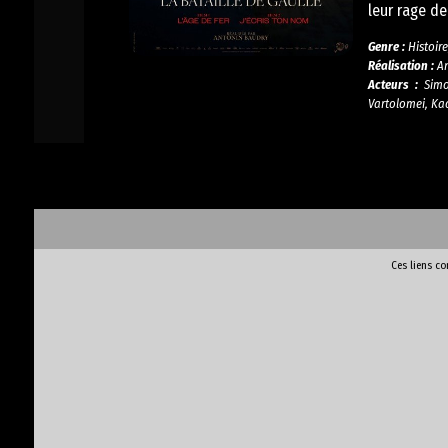
leur rage de
Genre :
Histoir
Réalisation :
A
Acteurs :
Simon
Vartolomei, Kac
Ces liens c