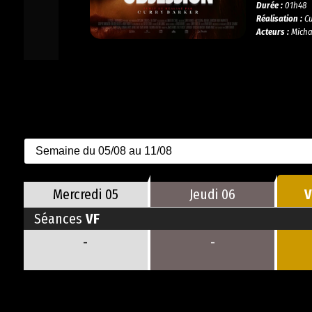
Durée :
01h48
Réalisation :
Cu
Acteurs :
Michae
Mercredi
05
Jeudi
06
V
Séances
VF
-
-