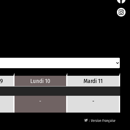
09
Lundi
10
Mardi
11
-
-
VF
: Version Française