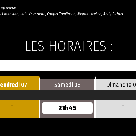
rry Barker
l Johnston, Inde Navarrette, Cooper Tomlinson, Megan Lawless, Andy Richter
LES HORAIRES :
endredi
07
Samedi
08
Dimanche
-
-
21h45